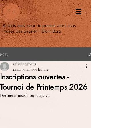
Si vous avez peur de perdre, alors vous
n'osez pas gagner ! Bjorn Borg
Post
ghislainbenoit2
24 avr.
0 min de lecture
Inscriptions ouvertes -
Tournoi de Printemps 2026
Dernière mise à jour :
25 avr.