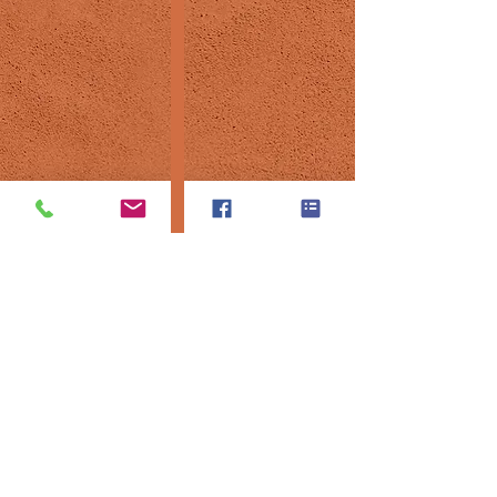
©2021 par Tennis Club Pregny-Chambésy.