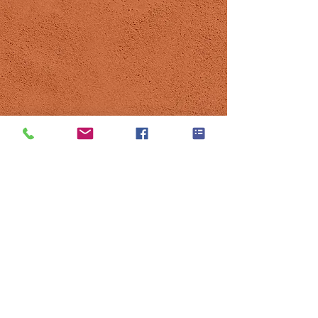
©2021 par Tennis Club Pregny-Chambésy.