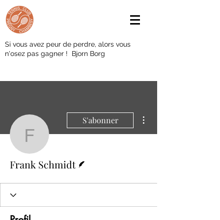
Si vous avez peur de perdre, alors vous
n'osez pas gagner ! Bjorn Borg
Plus d'actions
S'abonner
Frank Schmidt
Écrivain
Frank Schmidt
Profil