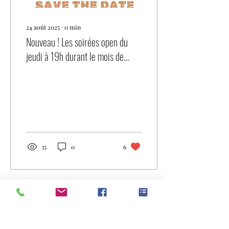
24 août 2025
∙
0
min
Nouveau ! Les soirées open du
jeudi à 19h durant le mois de
Septembre
35
0
6