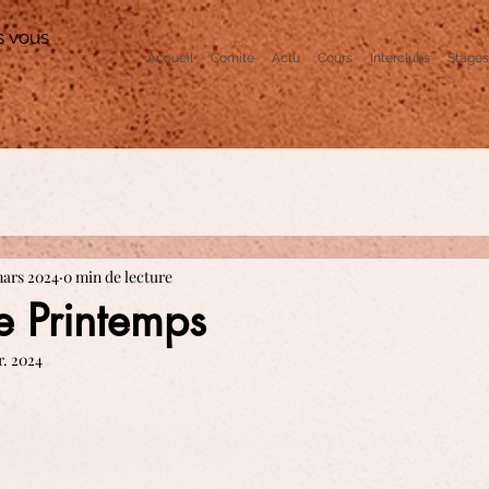
s vous
Accueil
Comité
Actu
Cours
Interclubs
Stages
mars 2024
0 min de lecture
e Printemps
r. 2024