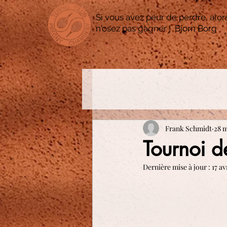
Si vous avez peur de perdre, alor
n'osez pas gagner ! Bjorn Borg
Frank Schmidt
28 
Tournoi d
Dernière mise à jour :
17 av