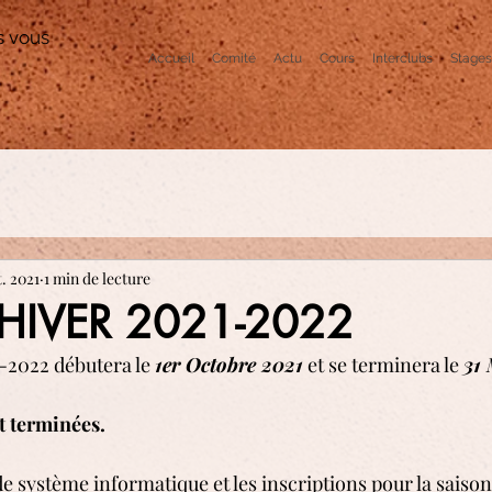
s vous
Accueil
Comité
Actu
Cours
Interclubs
Stages
t. 2021
1 min de lecture
HIVER 2021-2022
-2022 débutera le 
1er Octobre 2021
 et se terminera le 
31
t terminées.
 système informatique et les inscriptions pour la saison