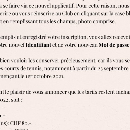
à se faire via ce nouvel applicatif. Pour cette raison, nou
crire ou vous réinscrire au Club en cliquant sur la case bl
 et en remplissant tous les champs, photo comprise.
emplis et enregistré votre inscription, vous allez recevo
tre nouvel 
Identifiant
 et de votre nouveau 
Mot de passe
ien vouloir les conserver précieusement, car ils vous ser
les courts de tennis, notamment à partir du 23 septembre 
ençant le 1er octobre 2021.
 le plaisir de vous annoncer que les tarifs restent incha
022, soit :
- 
.- 
ans): CHF 80.- 