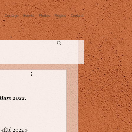
Cordage
Events
Photos
Règles
Contact
 Mars 2022
.
 «Été 2022 » 