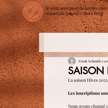
Si vous avez peur de perdre, alor
n'osez pas gagner ! Bjorn Borg
Frank Schmidt
1 oc
SAISON 
La saison Hives 2021
Les inscriptions son
Nous avons changé de