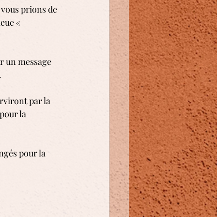
s vous prions de 
eue « 
ir un message 
.
viront par la 
pour la 
ngés pour la 