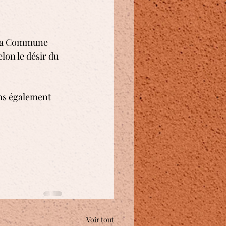
 La Commune 
elon le désir du 
ns également 
Voir tout