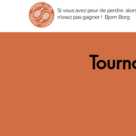
Si vous avez peur de perdre, alor
n'osez pas gagner ! Bjorn Borg
Tourno