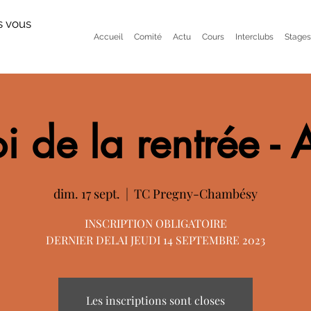
s vous
Accueil
Comité
Actu
Cours
Interclubs
Stages
i de la rentrée - 
dim. 17 sept.
  |  
TC Pregny-Chambésy
INSCRIPTION OBLIGATOIRE
DERNIER DELAI JEUDI 14 SEPTEMBRE 2023
Les inscriptions sont closes