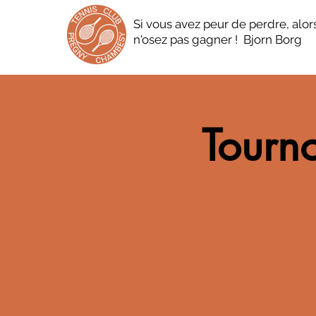
Si vous avez peur de perdre, alor
n'osez pas gagner ! Bjorn Borg
Tourno