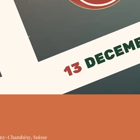
ny-Chambésy, Suisse