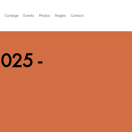
Cordage
Events
Photos
Règles
Contact
2025 -