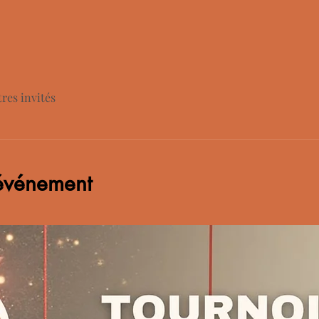
tres invités
'événement