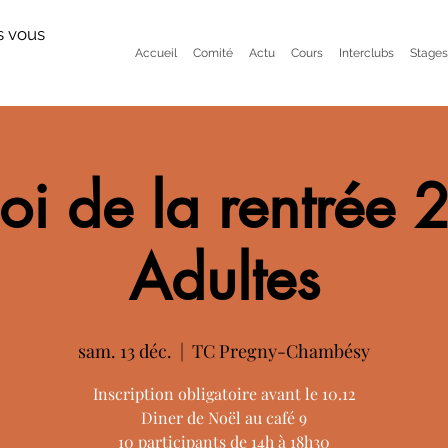
s vous
Accueil
Comité
Actu
Cours
Interclubs
Stages
oi de la rentrée 
Adultes
sam. 13 déc.
  |  
TC Pregny-Chambésy
Inscription obligatoire avant le 10.12
Diner de Noël au café 9
10 participants de 14h à 18h30