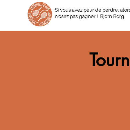
Si vous avez peur de perdre, alor
n'osez pas gagner ! Bjorn Borg
Tourn