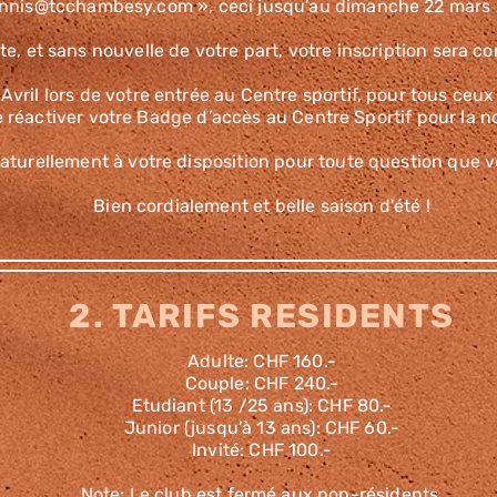
ennis@tcchambesy.com
», ceci jusqu’au dimanche 22 mars
e, et sans nouvelle de votre part, votre inscription sera 
Avril lors de votre entrée au Centre sportif, pour tous ceux 
ire réactiver votre Badge d’accès au Centre Sportif pour la 
aturellement à votre disposition pour toute question que vo
Bien cordialement et belle saison d'été !
2. TARIFS RESIDENTS
Adulte: CHF 160.-
Couple: CHF 240.-
Etudiant (13 /25 ans): CHF 80.-
Junior (jusqu'à 13 ans): CHF 60.-
Invité: CHF 100.-
Note: Le club est fermé aux non-résidents.