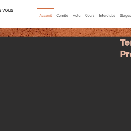
s vous
Accueil
Comité
Actu
Cours
Interclubs
Stages
Te
Pr