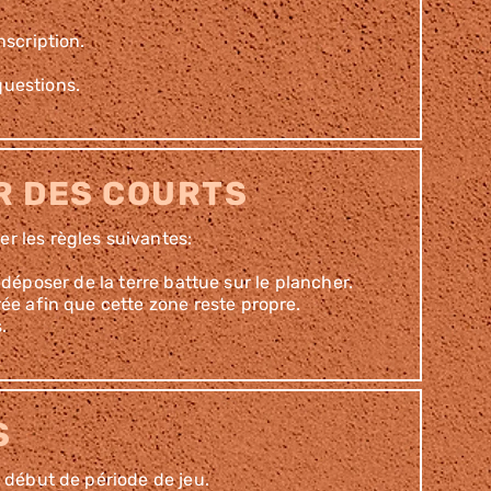
nscription.
questions.
UR DES COURTS
er les règles suivantes:
époser de la terre battue sur le plancher.
ée afin que cette zone reste propre.
.
S
 début de période de jeu.