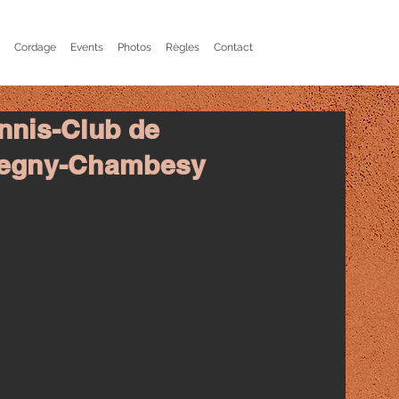
Cordage
Events
Photos
Règles
Contact
nnis-Club de
egny-Chambesy