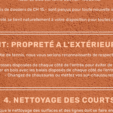
is de dossiers de CH 15.- sont perçus pour toute nouvelle i
ité se tient naturellement à votre disposition pour toutes 
NT: PROPRETÉ A L’EXTÉRIE
rtie de tennis, nous vous serions reconnaissants de respect
sses disposées de chaque côté de l'entrée pour éviter de d
r en bois avec les balais disposés de chaque côté de l'entr
- Changez de chaussures ou mettez vos sur-chaussures
4. NETTOYAGE DES COURT
ue le nettoyage des surfaces et des lignes doit se faire en